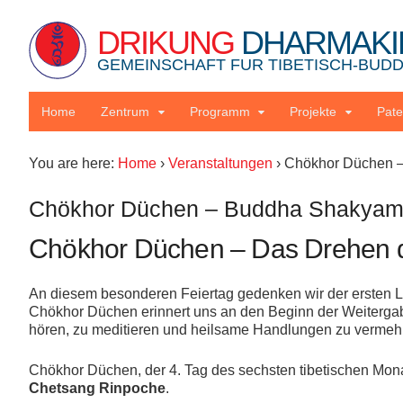
DRIKUNG
DHARMAKI
GEMEINSCHAFT FUR TIBETISCH-BUDDH
Home
Zentrum
Programm
Projekte
Pate
You are here:
Home
›
Veranstaltungen
›
Chökhor Düchen –
Chökhor Düchen – Buddha Shakyamu
Chökhor Düchen – Das Drehen
An diesem besonderen Feiertag gedenken wir der ersten 
Chökhor Düchen erinnert uns an den Beginn der Weitergab
hören, zu meditieren und heilsame Handlungen zu vermeh
Chökhor Düchen, der 4. Tag des sechsten tibetischen Mona
Chetsang Rinpoche
.