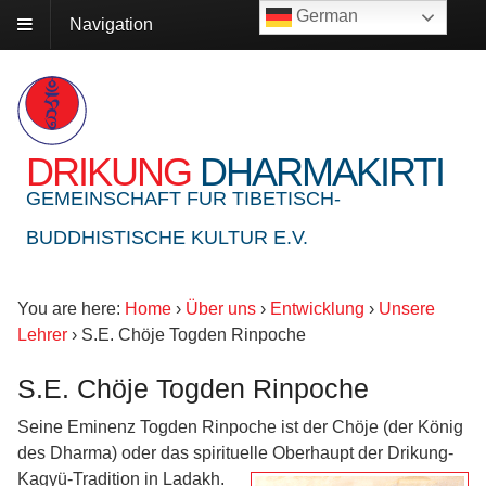
German
Navigation
DRIKUNG
DHARMAKIRTI
GEMEINSCHAFT FUR TIBETISCH-
BUDDHISTISCHE KULTUR E.V.
You are here:
Home
›
Über uns
›
Entwicklung
›
Unsere
Lehrer
›
S.E. Chöje Togden Rinpoche
S.E. Chöje Togden Rinpoche
Seine Eminenz Togden Rinpoche ist der Chöje (der König
des Dharma) oder das spirituelle Oberhaupt der Drikung-
Kagyü-Tradition in Ladakh.