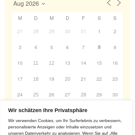
M
D
M
D
F
S
S
27
30
31
1
2
28
29
8
3
5
6
7
9
4
10
13
14
15
16
11
12
17
19
21
22
23
18
20
24
26
27
29
30
25
28
31
2
3
4
5
6
Wir schätzen Ihre Privatsphäre
1
Wir verwenden Cookies, um Ihr Surferlebnis zu verbessern,
personalisierte Anzeigen oder Inhalte einzusetzen und
unseren Datenverkehr zu analysieren. Wenn Sie auf „Alle