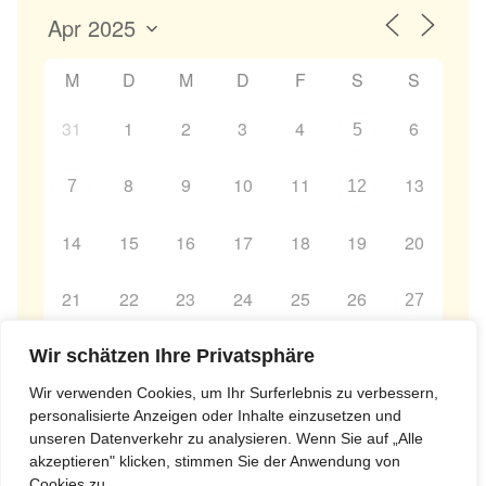
M
D
M
D
F
S
S
31
1
2
3
4
6
5
8
9
10
11
13
7
12
14
15
16
17
18
19
20
21
22
23
24
25
26
27
28
29
30
Wir schätzen Ihre Privatsphäre
1
2
3
4
Wir verwenden Cookies, um Ihr Surferlebnis zu verbessern,
personalisierte Anzeigen oder Inhalte einzusetzen und
unseren Datenverkehr zu analysieren. Wenn Sie auf „Alle
akzeptieren" klicken, stimmen Sie der Anwendung von
Cookies zu.