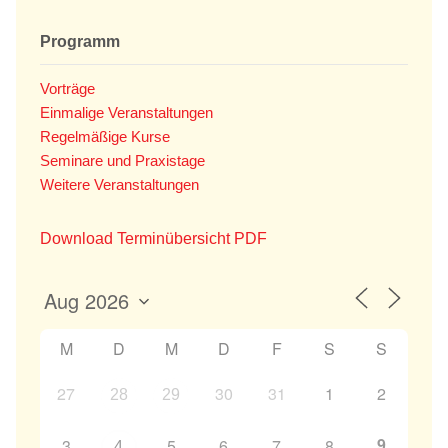
Programm
Vorträge
Einmalige Veranstaltungen
Regelmäßige Kurse
Seminare und Praxistage
Weitere Veranstaltungen
Download Terminübersicht PDF
M
D
M
D
F
S
S
27
30
31
1
2
28
29
9
3
5
6
7
8
4