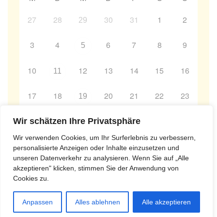
27
28
30
31
1
2
29
3
4
6
7
8
9
5
10
12
13
14
15
16
11
17
18
20
21
22
23
19
24
25
26
27
29
30
Wir schätzen Ihre Privatsphäre
28
Wir verwenden Cookies, um Ihr Surferlebnis zu verbessern,
personalisierte Anzeigen oder Inhalte einzusetzen und
unseren Datenverkehr zu analysieren. Wenn Sie auf „Alle
akzeptieren" klicken, stimmen Sie der Anwendung von
Cookies zu.
Copyright © 1993-2018 · All Rights Reserved · Dharmakirti e.V.
Anpassen
Alles ablehnen
Alle akzeptieren
Anmelden