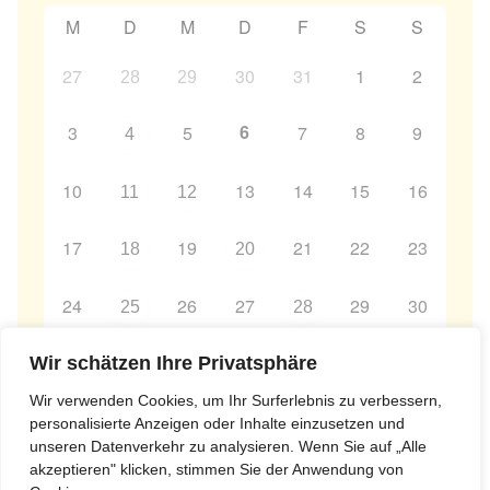
M
D
M
D
F
S
S
27
30
31
1
2
28
29
6
3
5
7
8
9
4
10
13
14
15
16
11
12
17
19
21
22
23
18
20
24
26
27
29
30
25
28
31
2
3
4
5
6
Wir schätzen Ihre Privatsphäre
1
Wir verwenden Cookies, um Ihr Surferlebnis zu verbessern,
personalisierte Anzeigen oder Inhalte einzusetzen und
unseren Datenverkehr zu analysieren. Wenn Sie auf „Alle
akzeptieren" klicken, stimmen Sie der Anwendung von