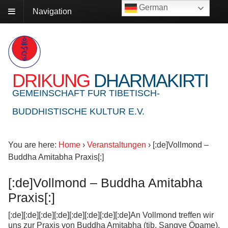
German
Navigation
DRIKUNG
DHARMAKIRTI
GEMEINSCHAFT FUR TIBETISCH-
BUDDHISTISCHE KULTUR E.V.
You are here:
Home
›
Veranstaltungen
›
[:de]Vollmond –
Buddha Amitabha Praxis[:]
[:de]Vollmond – Buddha Amitabha
Praxis[:]
[:de][:de][:de][:de][:de][:de][:de][:de]An Vollmond treffen wir
uns zur Praxis von Buddha Amitabha (tib. Sangye Öpame).