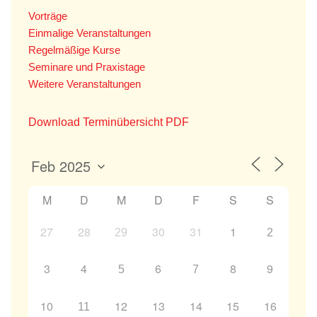
Vorträge
Einmalige Veranstaltungen
Regelmäßige Kurse
Seminare und Praxistage
Weitere Veranstaltungen
Download Terminübersicht PDF
M
D
M
D
F
S
S
27
28
30
31
1
29
2
3
4
6
8
9
5
7
10
12
13
14
15
16
11