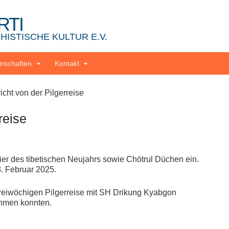
RTI
ISTISCHE KULTUR E.V.
nschaften
Kontakt
cht von der Pilgerreise
reise
ier des tibetischen Neujahrs sowie Chötrul Düchen ein.
. Februar 2025.
dreiwöchigen Pilgerreise mit SH Drikung Kyabgon
ehmen konnten.