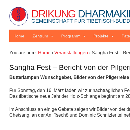
DRIKUNG
DHARMAKI
GEMEINSCHAFT FUR TIBETISCH-BUDDH
Home
Zentrum
Programm
Projekte
Pate
You are here:
Home
›
Veranstaltungen
›
Sangha Fest – Beri
Sangha Fest – Bericht von der Pilger
Butterlampen Wunschgebet, Bilder von der Pilgerreise
Für Sonntag, den 16. März laden wir zur nachträglichen Fe
Das tibetische neue Jahr der Holz-Schlange beginnt am 28
Im Anschluss an einige Gebete zeigen wir Bilder von der 
Chetsang, an der Ani Tsechö und Dominic Schnizler teiln