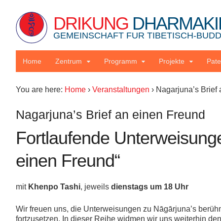
DRIKUNG
DHARMAKI
GEMEINSCHAFT FUR TIBETISCH-BUDDH
Home
Zentrum
Programm
Projekte
Pate
You are here:
Home
›
Veranstaltungen
›
Nagarjuna’s Brief
Nagarjuna’s Brief an einen Freund
Fortlaufende Unterweisunge
einen Freund“
mit
Khenpo Tashi
, jeweils
dienstags um 18 Uhr
Wir freuen uns, die Unterweisungen zu Nāgārjuna’s ber
fortzusetzen. In dieser Reihe widmen wir uns weiterhin d