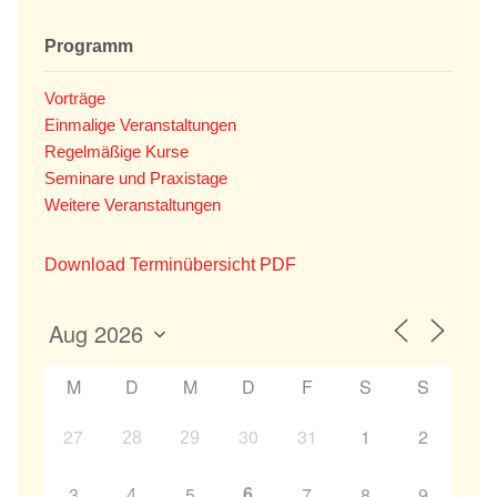
Programm
Vorträge
Einmalige Veranstaltungen
Regelmäßige Kurse
Seminare und Praxistage
Weitere Veranstaltungen
Download Terminübersicht PDF
M
D
M
D
F
S
S
27
30
31
1
2
28
29
6
3
5
7
8
9
4