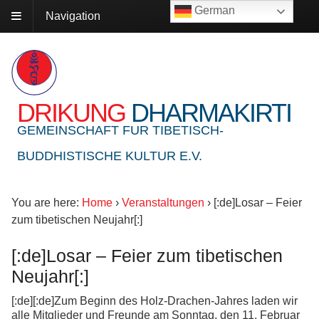
German
Navigation
DRIKUNG
DHARMAKIRTI
GEMEINSCHAFT FUR TIBETISCH-
BUDDHISTISCHE KULTUR E.V.
You are here:
Home
›
Veranstaltungen
›
[:de]Losar – Feier
zum tibetischen Neujahr[:]
[:de]Losar – Feier zum tibetischen
Neujahr[:]
[:de][:de]Zum Beginn des Holz-Drachen-Jahres laden wir
alle Mitglieder und Freunde am Sonntag, den 11. Februar