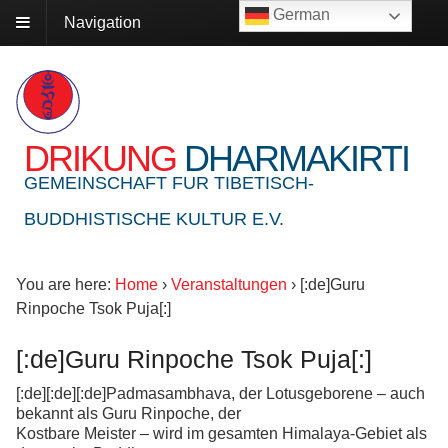
German
Navigation
DRIKUNG
DHARMAKIRTI
GEMEINSCHAFT FUR TIBETISCH-
BUDDHISTISCHE KULTUR E.V.
You are here:
Home
›
Veranstaltungen
›
[:de]Guru
Rinpoche Tsok Puja[:]
[:de]Guru Rinpoche Tsok Puja[:]
[:de][:de][:de]Padmasambhava, der Lotusgeborene – auch
bekannt als Guru Rinpoche, der
Kostbare Meister – wird im gesamten Himalaya-Gebiet als