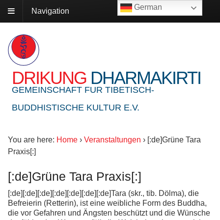
German
Navigation
DRIKUNG
DHARMAKIRTI
GEMEINSCHAFT FUR TIBETISCH-
BUDDHISTISCHE KULTUR E.V.
You are here:
Home
›
Veranstaltungen
›
[:de]Grüne Tara
Praxis[:]
[:de]Grüne Tara Praxis[:]
[:de][:de][:de][:de][:de][:de][:de]Tara (skr., tib. Dölma), die
Befreierin (Retterin), ist eine weibliche Form des Buddha,
die vor Gefahren und Ängsten beschützt und die Wünsche