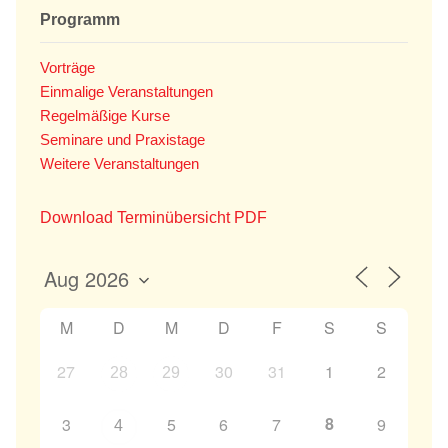
Programm
Vorträge
Einmalige Veranstaltungen
Regelmäßige Kurse
Seminare und Praxistage
Weitere Veranstaltungen
Download Terminübersicht PDF
M
D
M
D
F
S
S
27
30
31
1
2
28
29
8
3
5
6
7
9
4