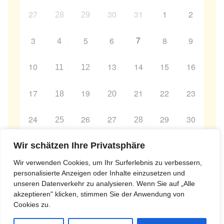
27
30
31
1
2
28
29
7
3
5
6
8
9
4
10
13
14
15
16
11
12
17
19
21
22
23
18
20
24
26
27
29
30
25
28
31
2
3
4
5
6
Wir schätzen Ihre Privatsphäre
1
Wir verwenden Cookies, um Ihr Surferlebnis zu verbessern,
personalisierte Anzeigen oder Inhalte einzusetzen und
unseren Datenverkehr zu analysieren. Wenn Sie auf „Alle
akzeptieren" klicken, stimmen Sie der Anwendung von
Cookies zu.
Copyright © 1993-2018 · All Rights Reserved · Dharmakirti e.V.