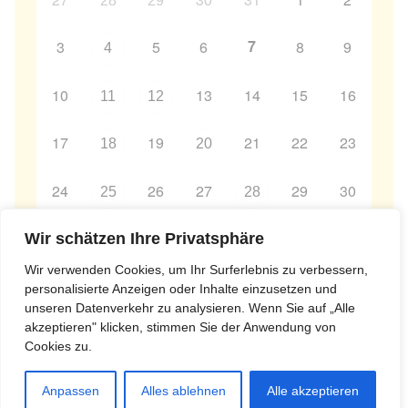
28
29
7
3
5
6
8
9
4
10
13
14
15
16
11
12
17
19
21
22
23
18
20
24
26
27
29
30
25
28
31
2
3
4
5
6
Wir schätzen Ihre Privatsphäre
1
Wir verwenden Cookies, um Ihr Surferlebnis zu verbessern,
personalisierte Anzeigen oder Inhalte einzusetzen und
unseren Datenverkehr zu analysieren. Wenn Sie auf „Alle
akzeptieren" klicken, stimmen Sie der Anwendung von
Cookies zu.
Copyright © 1993-2018 · All Rights Reserved · Dharmakirti e.V.
Anpassen
Alles ablehnen
Alle akzeptieren
Anmelden