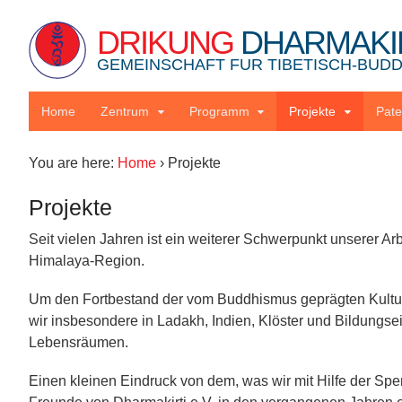
DRIKUNG
DHARMAKI
GEMEINSCHAFT FUR TIBETISCH-BUDDH
Home
Zentrum
Programm
Projekte
Pate
You are here:
Home
›
Projekte
Projekte
Seit vielen Jahren ist ein weiterer Schwerpunkt unserer Ar
Himalaya-Region.
Um den Fortbestand der vom Buddhismus geprägten Kultur in
wir insbesondere in Ladakh, Indien, Klöster und Bildungs
Lebensräumen.
Einen kleinen Eindruck von dem, was wir mit Hilfe der Spe